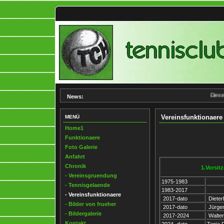
Diese S
News:
Vereinsfunktionaere
MENÜ
Home1
Funktionaere
Foto Galerie
Anfahrt
Chronik
1.Vorsit
- Vereinsgruendung
1975-1983
- Tennisgelaende
1983-2017
- Vereinsfunktionaere
2017-dato
Dieter
- Bilder von frueher
2017-dato
Jürgen
- Bildergalerie
2017-2024
Walter
Kontakt