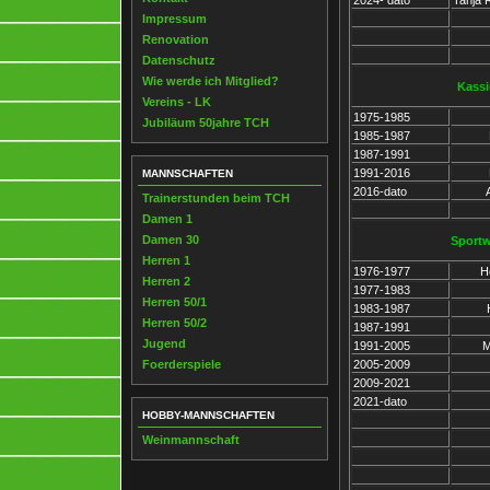
2024- dato
Tanja 
Impressum
Renovation
Datenschutz
Wie werde ich Mitglied?
Kassi
Vereins - LK
1975-1985
Jubiläum 50jahre TCH
1985-1987
1987-1991
1991-2016
MANNSCHAFTEN
2016-dato
A
Trainerstunden beim TCH
Damen 1
Damen 30
Sportw
Herren 1
1976-1977
H
Herren 2
1977-1983
Herren 50/1
1983-1987
Herren 50/2
1987-1991
Jugend
1991-2005
M
Foerderspiele
2005-2009
2009-2021
2021-dato
HOBBY-MANNSCHAFTEN
Weinmannschaft