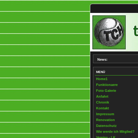
News:
MENÜ
Home1
Funktionaere
Foto Galerie
Anfahrt
Chronik
Kontakt
Impressum
Renovation
Datenschutz
Wie werde ich Mitglied?
Vereins - LK