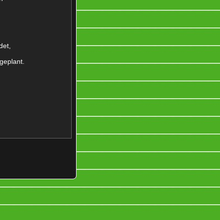
det,
geplant.