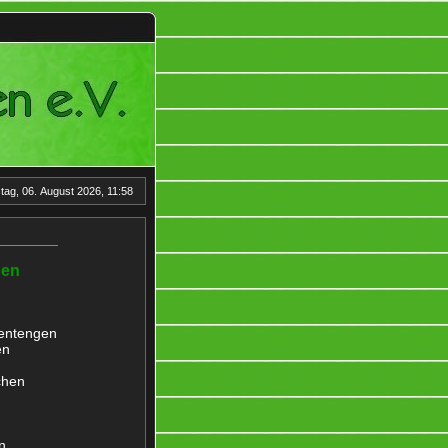
en, um ihre Dienste anzubieten, stetig zu verbessern und Werbung entsprechend der Interes
ag, 06. August 2026, 11:58
hen
hentengen
en
chen
n