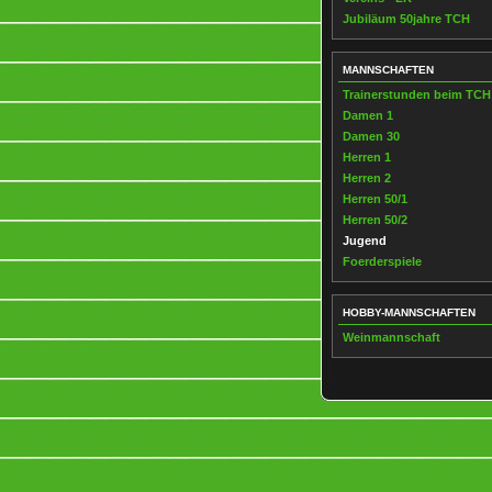
Jubiläum 50jahre TCH
MANNSCHAFTEN
Trainerstunden beim TCH
Damen 1
Damen 30
Herren 1
Herren 2
Herren 50/1
Herren 50/2
Jugend
Foerderspiele
HOBBY-MANNSCHAFTEN
Weinmannschaft