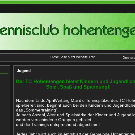
Diese Seite nutzt Website Tracking-Technologien von Dritt
Donnerst
Jugend
Der TC-Hohentengen bietet Kindern und Jugendlic
Spiel, Spaß und Spannung!!
Nachdem Ende April/Anfang Mai die Tennisplätze des TC-Ho
spielbereit sind, beginnt auch bei den Kindern und Jugendlich
das „Sommertraining“.
Je nach Anzahl, Alter und Spielstärke der Kinder und Jugendli
werden verschiedene Gruppen gebildet
und die Trainings entsprechend abgestimmt.
Jedes Jahr wird auch im Amtsblatt der Gemeinde Hohentenge