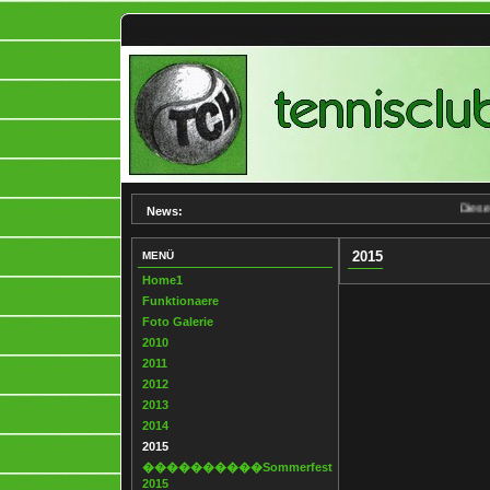
Diese S
News:
2015
MENÜ
Home1
Funktionaere
Foto Galerie
2010
2011
2012
2013
2014
2015
����������Sommerfest
2015