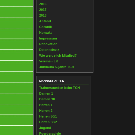
2016
2017
2018
Anfahrt
Chronik
Kontakt
Impressum
Renovation
Datenschutz
Wie werde ich Mitglied?
Vereins - LK
Jubiläum 50jahre TCH
MANNSCHAFTEN
Trainerstunden beim TCH
Damen 1
Damen 30
Herren 1
Herren 2
Herren 50/1
Herren 50/2
Jugend
Foerderspiele